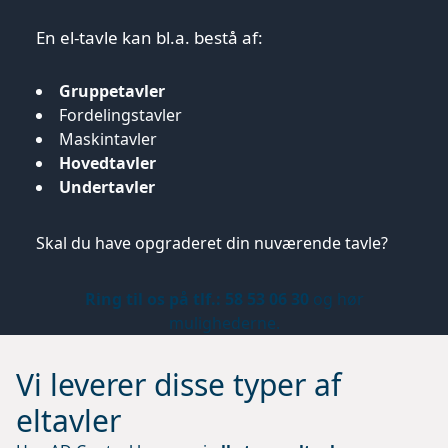
En el-tavle kan bl.a. bestå af:
Gruppetavler
Fordelingstavler
Maskintavler
Hovedtavler
Undertavler
Skal du have opgraderet din nuværende tavle?
Ring til os på tlf.: 58 53 06 30
og hør
mulighederne.
Vi leverer disse typer af
eltavler