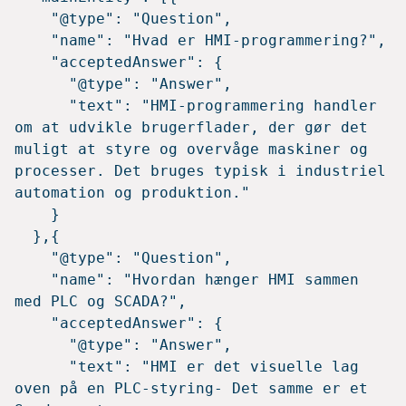
    "@type": "Question",

    "name": "Hvad er HMI-programmering?",

    "acceptedAnswer": {

      "@type": "Answer",

      "text": "HMI-programmering handler 
om at udvikle brugerflader, der gør det 
muligt at styre og overvåge maskiner og 
processer. Det bruges typisk i industriel 
automation og produktion."

    }

  },{

    "@type": "Question",

    "name": "Hvordan hænger HMI sammen 
med PLC og SCADA?",

    "acceptedAnswer": {

      "@type": "Answer",

      "text": "HMI er det visuelle lag 
oven på en PLC-styring- Det samme er et 