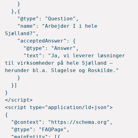
    }

  },{

    "@type": "Question",

    "name": "Arbejder I i hele 
Sjælland?",

    "acceptedAnswer": {

      "@type": "Answer",

      "text": "Ja, vi leverer løsninger 
til virksomheder på hele Sjælland – 
herunder bl.a. Slagelse og Roskilde."

    }

  }]

}

</script>
<script type="application/ld+json">

{

  "@context": "https://schema.org",

  "@type": "FAQPage",

  "mainEntity": [{
