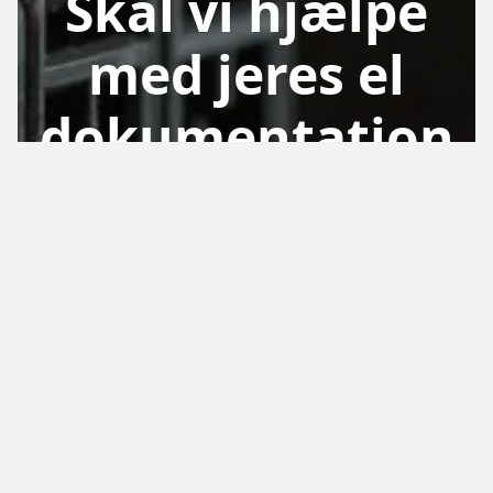
Skal vi hjælpe
med jeres el
dokumentation
?
Kontakt AD Control
for rådgivning, gennemgang
af jeres nuværende setup eller et uforpligtende
tilbud.