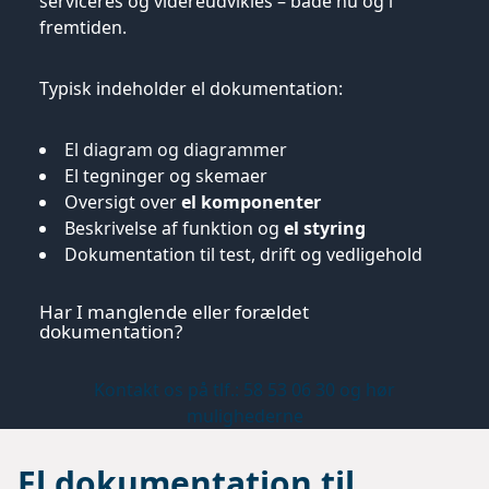
serviceres og videreudvikles – både nu og i
fremtiden.
Typisk indeholder el dokumentation:
El diagram og diagrammer
El tegninger og skemaer
Oversigt over
el komponenter
Beskrivelse af funktion og
el styring
Dokumentation til test, drift og vedligehold
Har I manglende eller forældet
dokumentation?
Kontakt os på tlf.: 58 53 06 30 og hør
mulighederne
El dokumentation til