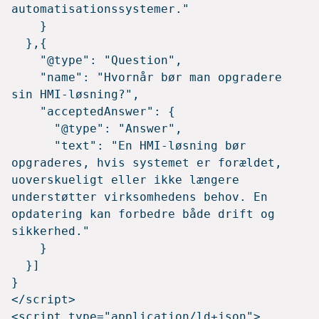
automatisationssystemer."

    }

  },{

    "@type": "Question",

    "name": "Hvornår bør man opgradere 
sin HMI-løsning?",

    "acceptedAnswer": {

      "@type": "Answer",

      "text": "En HMI-løsning bør 
opgraderes, hvis systemet er forældet, 
uoverskueligt eller ikke længere 
understøtter virksomhedens behov. En 
opdatering kan forbedre både drift og 
sikkerhed."

    }

  }]

}

</script>
<script type="application/ld+json">
