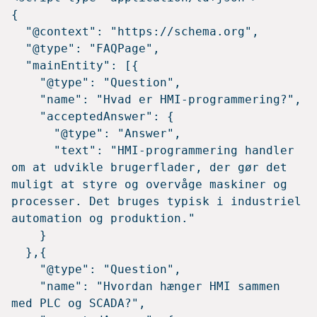
{

  "@context": "https://schema.org",

  "@type": "FAQPage",

  "mainEntity": [{

    "@type": "Question",

    "name": "Hvad er HMI-programmering?",

    "acceptedAnswer": {

      "@type": "Answer",

      "text": "HMI-programmering handler 
om at udvikle brugerflader, der gør det 
muligt at styre og overvåge maskiner og 
processer. Det bruges typisk i industriel 
automation og produktion."

    }

  },{

    "@type": "Question",

    "name": "Hvordan hænger HMI sammen 
med PLC og SCADA?",
